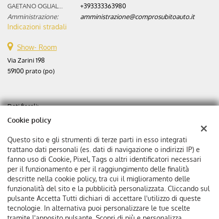
GAETANO OGLIALORO:
+393333363980
Amministrazione:
amministrazione@comprosubitoauto.it
Indicazioni stradali
Show- Room
Via Zarini 198
59100 prato (po)
Dati fiscali:
Aste automobili srl
Cookie policy
Via Zarini 198
C.F/P.IVA:
02365630975
Questo sito e gli strumenti di terze parti in esso integrati
Registro delle imprese:
PO
trattano dati personali (es. dati di navigazione o indirizzi IP) e
fanno uso di Cookie, Pixel, Tags o altri identificatori necessari
Capitale sociale: €
25000 i.v.
per il funzionamento e per il raggiungimento delle finalità
Ditta individuale
descritte nella cookie policy, tra cui il miglioramento delle
funzionalità del sito e la pubblicità personalizzata. Cliccando sul
pulsante Accetta Tutti dichiari di accettare l'utilizzo di queste
tecnologie. In alternativa puoi personalizzare le tue scelte
tramite l'apposito pulsante. Scopri di più e personalizza.