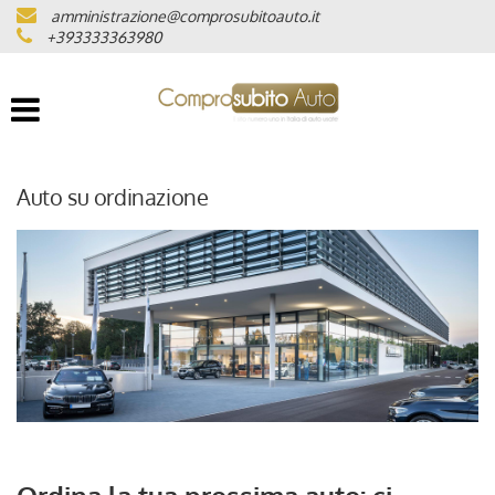
amministrazione@comprosubitoauto.it
LISTA VEICOLI
+393333363980
DOVE SIAMO
CHILOMETRAGGIO CERTIFICATO
Auto su ordinazione
INTERMEDIAZIONI AUTO
NOLEGGIO DI LUSSO
CONSEGNA A DOMICILIO IN
TUTTA ITALIA
LAVORA CON NOI