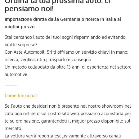
Ordina la tua prossima auto: ci
AUTO SU ORDINAZIONE
pensiamo noi!
Importazione diretta dalla Germania o ricerca in Italia al
HOME
miglior prezzo.
Stai cercando l’auto dei tuoi sogni risparmiando ed evitando
ACQUISTIAMO USATO
brutte sorprese?
Con Aste Automobili Srl ti offriamo un servizio chiavi in mano:
TROVA LA TUA AUTO
ricerca, verifica, ritiro, trasporto e consegna.
Un metodo collaudato da oltre 13 anni di esperienza nel settore
automotive.
ENGLISH
⸻
Come funziona?
FRANÇAIS
Se l’auto che desideri non è presente nel nostro showroom, nel
catalogo online o sul nostro sito web, possiamo acquistarla per
te su ordinazione, garantendoti il miglior prezzo disponibile sul
mercato.
La vettura verrà reperita esclusivamente attraverso canali