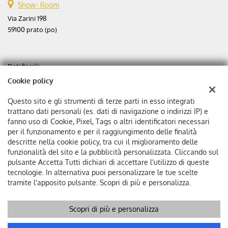
Show- Room
Via Zarini 198
59100 prato (po)
Dati fiscali:
Aste automobili srl
Cookie policy
Via Zarini 198
C.F/P.IVA:
02365630975
Questo sito e gli strumenti di terze parti in esso integrati
Registro delle imprese:
PO
trattano dati personali (es. dati di navigazione o indirizzi IP) e
fanno uso di Cookie, Pixel, Tags o altri identificatori necessari
Capitale sociale: €
25000 i.v.
per il funzionamento e per il raggiungimento delle finalità
Ditta individuale
descritte nella cookie policy, tra cui il miglioramento delle
funzionalità del sito e la pubblicità personalizzata. Cliccando sul
pulsante Accetta Tutti dichiari di accettare l'utilizzo di queste
tecnologie. In alternativa puoi personalizzare le tue scelte
tramite l'apposito pulsante. Scopri di più e personalizza.
Scopri di più e personalizza
-
Leggi
Copyright © 2026 GestionaleAuto.com S.r.l., Tutti i diritti riservati