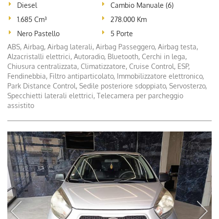
Diesel
Cambio Manuale (6)
1.685 Cm³
278.000 Km
Nero Pastello
5 Porte
ABS, Airbag, Airbag laterali, Airbag Passeggero, Airbag testa,
Alzacristalli elettrici, Autoradio, Bluetooth, Cerchi in lega,
Chiusura centralizzata, Climatizzatore, Cruise Control, ESP,
Fendinebbia, Filtro antiparticolato, Immobilizzatore elettronico,
Park Distance Control, Sedile posteriore sdoppiato, Servosterzo,
Specchietti laterali elettrici, Telecamera per parcheggio
assistito