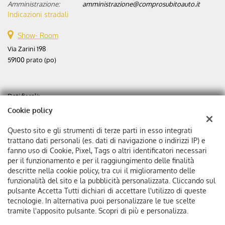
Amministrazione:
amministrazione@comprosubitoauto.it
Indicazioni stradali
Show- Room
Via Zarini 198
59100 prato (po)
Dati fiscali:
Aste automobili srl
Cookie policy
Via Zarini 198
C.F/P.IVA:
02365630975
Questo sito e gli strumenti di terze parti in esso integrati
Registro delle imprese:
PO
trattano dati personali (es. dati di navigazione o indirizzi IP) e
fanno uso di Cookie, Pixel, Tags o altri identificatori necessari
Capitale sociale: €
25000 i.v.
per il funzionamento e per il raggiungimento delle finalità
Ditta individuale
descritte nella cookie policy, tra cui il miglioramento delle
funzionalità del sito e la pubblicità personalizzata. Cliccando sul
pulsante Accetta Tutti dichiari di accettare l'utilizzo di queste
tecnologie. In alternativa puoi personalizzare le tue scelte
tramite l'apposito pulsante. Scopri di più e personalizza.