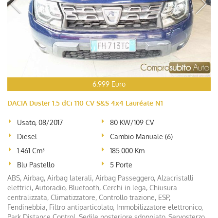
6.999 Euro
DACIA Duster 1.5 dCi 110 CV S&S 4x4 Lauréate N1
Usato, 08/2017
80 KW/109 CV
Diesel
Cambio Manuale (6)
1.461 Cm³
185.000 Km
Blu Pastello
5 Porte
ABS, Airbag, Airbag laterali, Airbag Passeggero, Alzacristalli
elettrici, Autoradio, Bluetooth, Cerchi in lega, Chiusura
centralizzata, Climatizzatore, Controllo trazione, ESP,
Fendinebbia, Filtro antiparticolato, Immobilizzatore elettronico,
Park Distance Control, Sedile posteriore sdoppiato, Servosterzo,