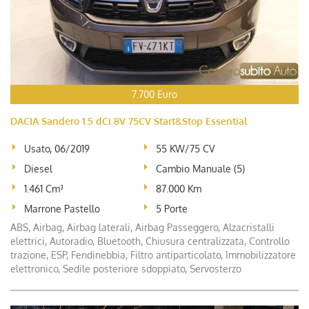
7.700 Euro
DACIA Sandero 1.5 dCi 8V 75CV Start&Stop Essential
Usato, 06/2019
55 KW/75 CV
Diesel
Cambio Manuale (5)
1.461 Cm³
87.000 Km
Marrone Pastello
5 Porte
ABS, Airbag, Airbag laterali, Airbag Passeggero, Alzacristalli
elettrici, Autoradio, Bluetooth, Chiusura centralizzata, Controllo
trazione, ESP, Fendinebbia, Filtro antiparticolato, Immobilizzatore
elettronico, Sedile posteriore sdoppiato, Servosterzo