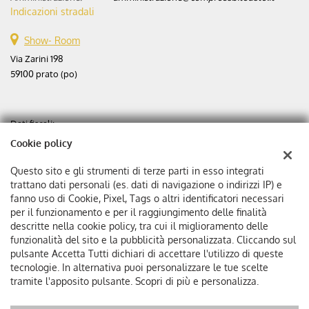
Indicazioni stradali
Show- Room
Via Zarini 198
59100 prato (po)
Dati fiscali:
Aste automobili srl
Cookie policy
Via Zarini 198
C.F/P.IVA:
02365630975
Questo sito e gli strumenti di terze parti in esso integrati
Registro delle imprese:
PO
trattano dati personali (es. dati di navigazione o indirizzi IP) e
fanno uso di Cookie, Pixel, Tags o altri identificatori necessari
Capitale sociale: €
25000 i.v.
per il funzionamento e per il raggiungimento delle finalità
Ditta individuale
descritte nella cookie policy, tra cui il miglioramento delle
funzionalità del sito e la pubblicità personalizzata. Cliccando sul
pulsante Accetta Tutti dichiari di accettare l'utilizzo di queste
tecnologie. In alternativa puoi personalizzare le tue scelte
tramite l'apposito pulsante. Scopri di più e personalizza.