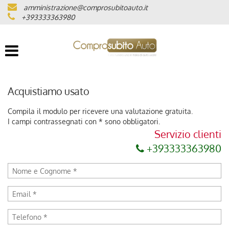
amministrazione@comprosubitoauto.it
LISTA VEICOLI
+393333363980
DOVE SIAMO
CHILOMETRAGGIO CERTIFICATO
Acquistiamo usato
INTERMEDIAZIONI AUTO
Compila il modulo per ricevere una valutazione gratuita.
I campi contrassegnati con * sono obbligatori.
Servizio clienti
NOLEGGIO DI LUSSO
+393333363980
CONSEGNA A DOMICILIO IN
TUTTA ITALIA
LAVORA CON NOI