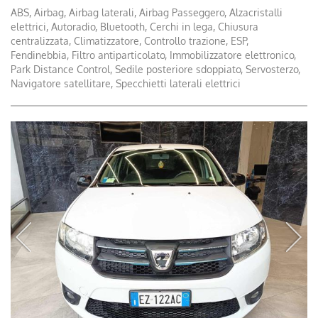
ABS, Airbag, Airbag laterali, Airbag Passeggero, Alzacristalli
elettrici, Autoradio, Bluetooth, Cerchi in lega, Chiusura
centralizzata, Climatizzatore, Controllo trazione, ESP,
Fendinebbia, Filtro antiparticolato, Immobilizzatore elettronico,
Park Distance Control, Sedile posteriore sdoppiato, Servosterzo,
Navigatore satellitare, Specchietti laterali elettrici