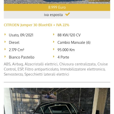
8.999 Euro
iva esposta
CITROEN Jumper 30 BlueHDi + IVA 22%
Usato, 09/2021
88 KW/120 CV
Diesel
Cambio Manuale (6)
2.179 Cm³
95.000 Km
Bianco Pastello
4 Porte
ABS, Airbag, Alzacristalli elettrici, Chiusura centralizzata, Cruise
Control, ESP, Filtro antiparticolato, Immobilizzatore elettronico,
Servosterzo, Specchietti laterali elettrici