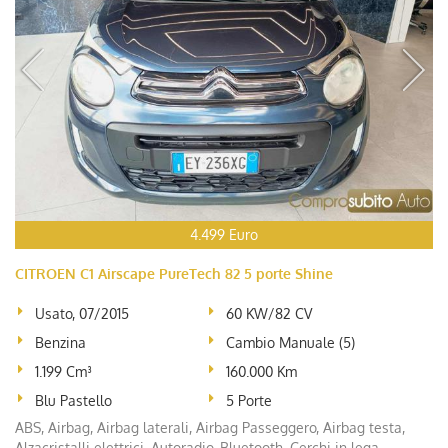
4.499 Euro
CITROEN C1 Airscape PureTech 82 5 porte Shine
Usato, 07/2015
60 KW/82 CV
Benzina
Cambio Manuale (5)
1.199 Cm³
160.000 Km
Blu Pastello
5 Porte
ABS, Airbag, Airbag laterali, Airbag Passeggero, Airbag testa,
Alzacristalli elettrici, Autoradio, Bluetooth, Cerchi in lega,