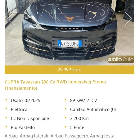
29.999 Euro
CUPRA Tavascan 286 CV RWD Immersive( Promo
Finanziamento)
Usato, 01/2025
89 KW/121 CV
Elettrica
Cambio Automatico (0)
Cc Non Disponibile
3.200 Km
Blu Pastello
5 Porte
Airbag, Airbag laterali, Airbag Passeggero, Airbag testa,