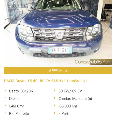
6.999 Euro
DACIA Duster 1.5 dCi 110 CV S&S 4x4 Lauréate N1
Usato, 08/2017
80 KW/109 CV
Diesel
Cambio Manuale (6)
1.461 Cm³
185.000 Km
Blu Pastello
5 Porte