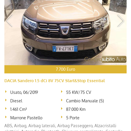
7.700 Euro
DACIA Sandero 1.5 dCi 8V 75CV Start&Stop Essential
Usato, 06/2019
55 KW/75 CV
Diesel
Cambio Manuale (5)
1.461 Cm³
87.000 Km
Marrone Pastello
5 Porte
ABS, Airbag, Airbag laterali, Airbag Passeggero, Alzacristalli