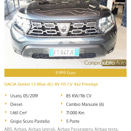
9.999 Euro
DACIA Duster 1.5 Blue dCi 8V 115 CV 4x2 Prestige
Usato, 05/2019
85 KW/116 CV
Diesel
Cambio Manuale (6)
1.461 Cm³
71.000 Km
Grigio Scuro Pastello
5 Porte
ABS, Airbag, Airbag laterali, Airbag Passeggero, Airbag testa,