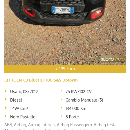
7.499 Euro
CITROEN C3 BlueHDi 100 S&S Uptown
Usato, 08/2019
75 KW/102 CV
Diesel
Cambio Manuale (5)
1.499 Cm³
134.000 Km
Nero Pastello
5 Porte
ABS, Airbag, Airbag laterali, Airbag Passeggero, Airbag testa,