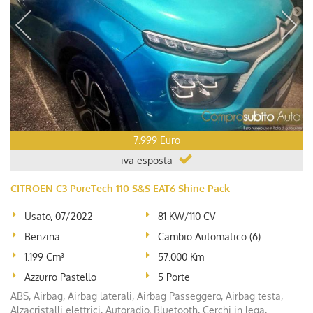
7.999 Euro
iva esposta
CITROEN C3 PureTech 110 S&S EAT6 Shine Pack
Usato, 07/2022
81 KW/110 CV
Benzina
Cambio Automatico (6)
1.199 Cm³
57.000 Km
Azzurro Pastello
5 Porte
ABS, Airbag, Airbag laterali, Airbag Passeggero, Airbag testa,
Alzacristalli elettrici, Autoradio, Bluetooth, Cerchi in lega,