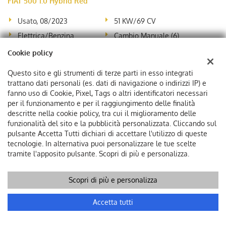
FIAT 500 1.0 Hybrid Red
Usato, 08/2023
51 KW/69 CV
Elettrica/Benzina
Cambio Manuale (6)
999 Cm³
41.000 Km
Cookie policy
Rosso Pastello
3 Porte
Questo sito e gli strumenti di terze parti in esso integrati
ABS, Airbag, Airbag laterali, Airbag Passeggero, Airbag testa,
trattano dati personali (es. dati di navigazione o indirizzi IP) e
Alzacristalli elettrici, Autoradio, Bluetooth, Cerchi in lega,
fanno uso di Cookie, Pixel, Tags o altri identificatori necessari
Chiusura centralizzata, Climatizzatore, Controllo trazione, Cruise
per il funzionamento e per il raggiungimento delle finalità
Control, ESP, Immobilizzatore elettronico, Sedile posteriore
descritte nella cookie policy, tra cui il miglioramento delle
sdoppiato, Servosterzo, Specchietti laterali elettrici
funzionalità del sito e la pubblicità personalizzata. Cliccando sul
pulsante Accetta Tutti dichiari di accettare l'utilizzo di queste
tecnologie. In alternativa puoi personalizzare le tue scelte
tramite l'apposito pulsante. Scopri di più e personalizza.
Scopri di più e personalizza
Accetta tutti