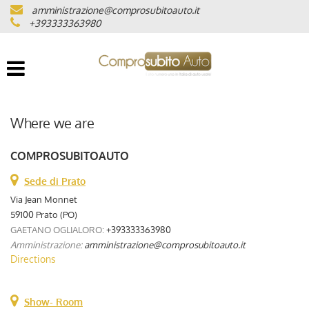
amministrazione@comprosubitoauto.it
VEHICLE LIST
+393333363980
WHERE WE ARE
CERTIFIED MILEAGE
Where we are
INTERMEDIAZIONI AUTO
COMPROSUBITOAUTO
Sede di Prato
NOLEGGIO DI LUSSO
Via Jean Monnet
59100 Prato (PO)
(ITALIANO) CONSEGNA A
GAETANO OGLIALORO:
+393333363980
DOMICILIO IN TUTTA ITALIA
Amministrazione:
amministrazione@comprosubitoauto.it
Directions
(ITALIANO) LAVORA CON NOI
Show- Room