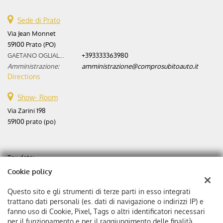
Sede di Prato
Via Jean Monnet
59100 Prato (PO)
GAETANO OGLIALORO:
+393333363980
Amministrazione:
amministrazione@comprosubitoauto.it
Directions
Show- Room
Via Zarini 198
59100 prato (po)
Tax data:
Aste automobili srl
Cookie policy
Via Zarini 198
Tax code and VAT:
02365630975
Questo sito e gli strumenti di terze parti in esso integrati
Registry of companies:
PO
trattano dati personali (es. dati di navigazione o indirizzi IP) e
fanno uso di Cookie, Pixel, Tags o altri identificatori necessari
Corporation stock: €
25000 f.p.
per il funzionamento e per il raggiungimento delle finalità
Single member company