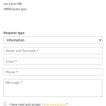
(ITALIANO) AUTO SU
Via Zarini 198
ORDINAZIONE
59100 prato (po)
HOME
Request type
WE BUY USED
FIND YOUR CAR
ITALIANO
FRANÇAIS
I have read and accept
the privacy policy
*