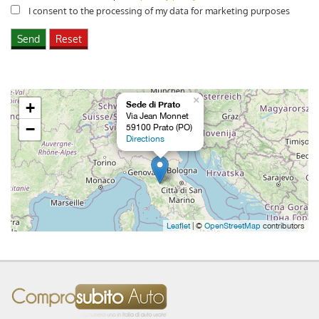
I consent to the processing of my data for marketing purposes
×
+
Sede di Prato
Via Jean Monnet
−
59100 Prato (PO)
Directions
Leaflet
| ©
OpenStreetMap
contributors