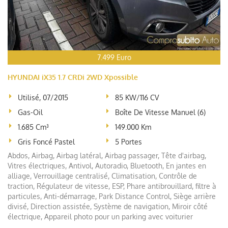
7.499 Euro
HYUNDAI iX35 1.7 CRDi 2WD Xpossible
Utilisé, 07/2015
85 KW/116 CV
Gas-Oil
Boîte De Vitesse Manuel (6)
1.685 Cm³
149.000 Km
Gris Foncé Pastel
5 Portes
Abdos, Airbag, Airbag latéral, Airbag passager, Tête d'airbag,
Vitres électriques, Antivol, Autoradio, Bluetooth, En jantes en
alliage, Verrouillage centralisé, Climatisation, Contrôle de
traction, Régulateur de vitesse, ESP, Phare antibrouillard, filtre à
particules, Anti-démarrage, Park Distance Control, Siège arrière
divisé, Direction assistée, Système de navigation, Miroir côté
électrique, Appareil photo pour un parking avec voiturier