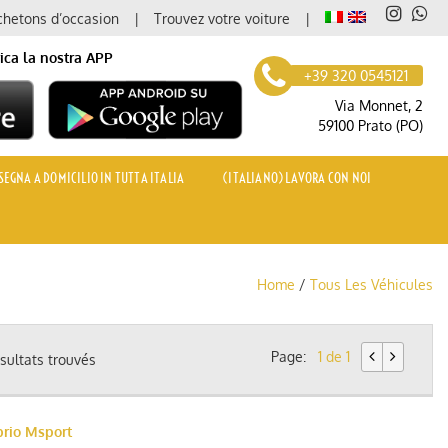
hetons d’occasion
Trouvez votre voiture
ica la nostra APP
+39 320 0545121
Via Monnet, 2
59100 Prato (PO)
EGNA A DOMICILIO IN TUTTA ITALIA
(ITALIANO) LAVORA CON NOI
Home
/
Tous Les Véhicules
Page:
1 de 1
sultats trouvés
rio Msport