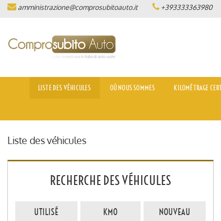
amministrazione@comprosubitoauto.it
+393333363980
LISTE DES VÉHICULES
OÙ NOUS SOMMES
KILOMÉTRAGE CERTIFIÉ
LISTE DES VÉHICULES
OÙ NOUS SOMMES
KILOMÉTRAGE CERT
INTERMEDIAZIONI AUTO
NOLEGGIO DI LUSSO
Liste des véhicules
(ITALIANO) CONSEGNA A
DOMICILIO IN TUTTA ITALIA
RECHERCHE DES VÉHICULES
(ITALIANO) LAVORA CON NOI
UTILISÉ
KM0
NOUVEAU