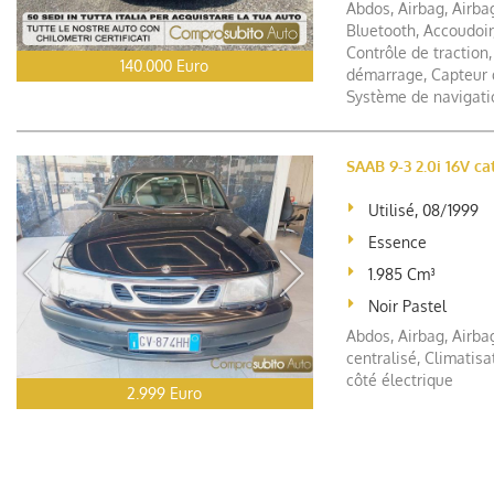
Abdos, Airbag, Airbag
Bluetooth, Accoudoir,
Contrôle de traction,
140.000 Euro
démarrage, Capteur d
Système de navigatio
SAAB 9-3 2.0i 16V ca
Utilisé, 08/1999
Essence
1.985 Cm³
Noir Pastel
Abdos, Airbag, Airbag
centralisé, Climatisa
côté électrique
2.999 Euro