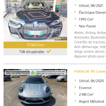
Utilisé, 08/2021
Électrique/Diesel
1.995 Cm³
Noir Pastel
Abdos, Airbag, Airbag
Autoradio, Bluetooth,
Contrôle de traction, 
37.000 Euro
Anti-démarrage, Intér
Siège arrière divisé,
TVA récupérable
Appareil photo pour 
PORSCHE 911 Carrera
Utilisé, 06/2020
Essence
2.981 Cm³
Argent Métallisé