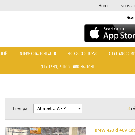
Home
Nous ac
Scar
IFIÉ
INTERMEDIAZIONI AUTO
NOLEGGIO DI LUSSO
(ITALIANO) CONS
(ITALIANO) AUTO SU ORDINAZIONE
Trier par:
3
ré
BMW 420 d 48V Cab