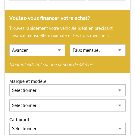
(ITALIANO) AUTO SU
ORDINAZIONE
Voulez-vous financer votre achat?
HOME
Trouvez rapidement votre véhicule idéal en précisant
l'avance mensuelle maximale et les frais mensuels
NOUS ACHETONS D’OCCASION
TROUVEZ VOTRE VOITURE
Montant indicatif sur une période de 48 mois
Marque et modèle
ITALIANO
ENGLISH
Carburant