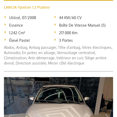
LANCIA Ypsilon 1.2 Platino
Utilisé, 07/2008
44 KW/60 CV
Essence
Boîte De Vitesse Manuel (5)
1.242 Cm³
217.000 Km
Élevé Pastel
3 Portes
Abdos, Airbag, Airbag passager, Tête d'airbag, Vitres électriques,
Autoradio, En jantes en alliage, Verrouillage centralisé,
Climatisation, Anti-démarrage, Intérieur en cuir, Siège arrière
divisé, Direction assistée, Miroir côté électrique