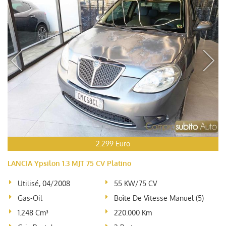
2.299 Euro
LANCIA Ypsilon 1.3 MJT 75 CV Platino
Utilisé, 04/2008
55 KW/75 CV
Gas-Oil
Boîte De Vitesse Manuel (5)
1.248 Cm³
220.000 Km