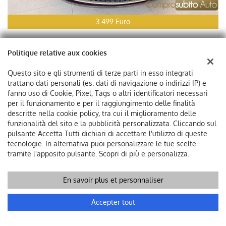
3.499 Euro
LANCIA Ypsilon 1.4 E-Collection Ecochic GPL
Politique relative aux cookies
Utilisé, 07/2010
57 KW/77 CV
Questo sito e gli strumenti di terze parti in esso integrati
Essence/GPL
Boîte De Vitesse Manuel (5)
trattano dati personali (es. dati di navigazione o indirizzi IP) e
1.368 Cm³
113.000 Km
fanno uso di Cookie, Pixel, Tags o altri identificatori necessari
per il funzionamento e per il raggiungimento delle finalità
Bordeaux Pastel
3 Portes
descritte nella cookie policy, tra cui il miglioramento delle
Abdos, Airbag, Airbag passager, Vitres électriques, Autoradio,
funzionalità del sito e la pubblicità personalizzata. Cliccando sul
Verrouillage centralisé, Climatisation, Phare antibrouillard, Anti-
pulsante Accetta Tutti dichiari di accettare l'utilizzo di queste
démarrage, Park Distance Control, Direction assistée, Miroir côté
tecnologie. In alternativa puoi personalizzare le tue scelte
électrique
tramite l'apposito pulsante. Scopri di più e personalizza.
Suivant véhicules
En savoir plus et personnaliser
Accepter tout