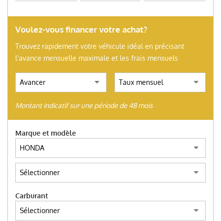
(ITALIANO) AUTO SU
ORDINAZIONE
Voulez-vous financer votre achat?
HOME
Trouvez rapidement votre véhicule idéal en précisant
l'avance mensuelle maximale et les frais mensuels
NOUS ACHETONS D’OCCASION
TROUVEZ VOTRE VOITURE
Montant indicatif sur une période de 48 mois
Marque et modèle
ITALIANO
ENGLISH
Carburant