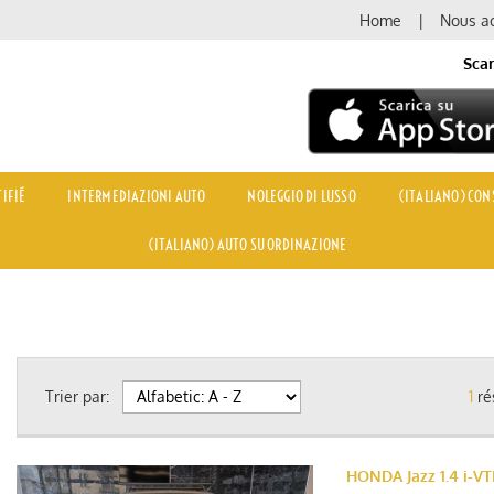
Home
Nous ac
Scar
IFIÉ
INTERMEDIAZIONI AUTO
NOLEGGIO DI LUSSO
(ITALIANO) CONS
(ITALIANO) AUTO SU ORDINAZIONE
Trier par:
1
ré
HONDA Jazz 1.4 i-V