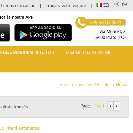
hetons d’occasion
Trouvez votre voiture
ica la nostra APP
+39 320 0545121
Via Monnet, 2
59100 Prato (PO)
EGNA A DOMICILIO IN TUTTA ITALIA
(ITALIANO) LAVORA CON NOI
Home
/
Tous Les Véhicules
/
Honda
Page:
1 de 1
sultats trouvés
TEC Trend automatico