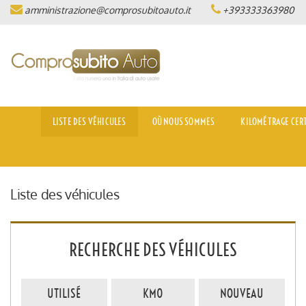
amministrazione@comprosubitoauto.it
+393333363980
LISTE DES VÉHICULES
OÙ NOUS SOMMES
KILOMÉTRAGE CERTIFIÉ
LISTE DES VÉHICULES
OÙ NOUS SOMMES
KILOMÉTRAGE CERT
INTERMEDIAZIONI AUTO
NOLEGGIO DI LUSSO
Liste des véhicules
(ITALIANO) CONSEGNA A
DOMICILIO IN TUTTA ITALIA
RECHERCHE DES VÉHICULES
(ITALIANO) LAVORA CON NOI
UTILISÉ
KM0
NOUVEAU